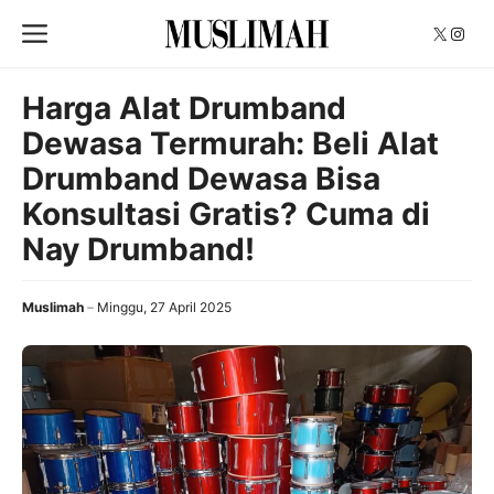
Langsung
Menu
X
Insta
ke
isi
Harga Alat Drumband
Dewasa Termurah: Beli Alat
Drumband Dewasa Bisa
Konsultasi Gratis? Cuma di
Nay Drumband!
Muslimah
Minggu, 27 April 2025