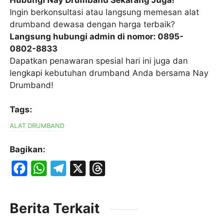
Ingin berkonsultasi atau langsung memesan alat
drumband dewasa dengan harga terbaik?
Langsung hubungi admin di nomor: 0895-
0802-8833
Dapatkan penawaran spesial hari ini juga dan
lengkapi kebutuhan drumband Anda bersama Nay
Drumband!
Tags:
ALAT DRUMBAND
Bagikan:
F
W
T
X
T
a
h
el
hr
c
at
e
e
Berita Terkait
e
s
gr
a