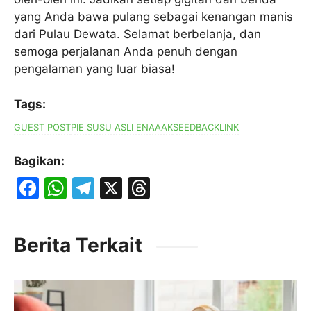
yang Anda bawa pulang sebagai kenangan manis
dari Pulau Dewata. Selamat berbelanja, dan
semoga perjalanan Anda penuh dengan
pengalaman yang luar biasa!
Tags:
GUEST POST
PIE SUSU ASLI ENAAAK
SEEDBACKLINK
Bagikan:
F
W
T
X
T
a
h
el
hr
c
at
e
e
Berita Terkait
e
s
gr
a
b
A
a
d
o
p
m
s