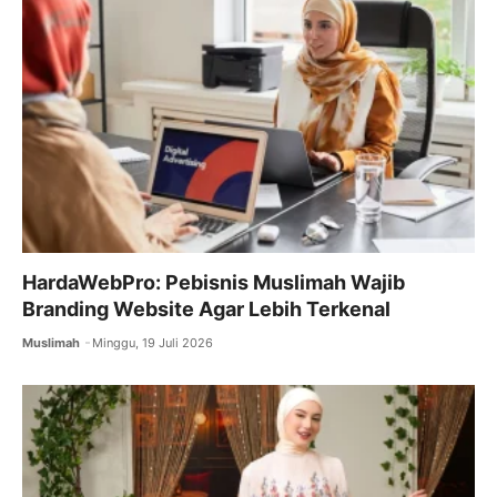
o
p
k
HardaWebPro: Pebisnis Muslimah Wajib
Branding Website Agar Lebih Terkenal
Muslimah
Minggu, 19 Juli 2026